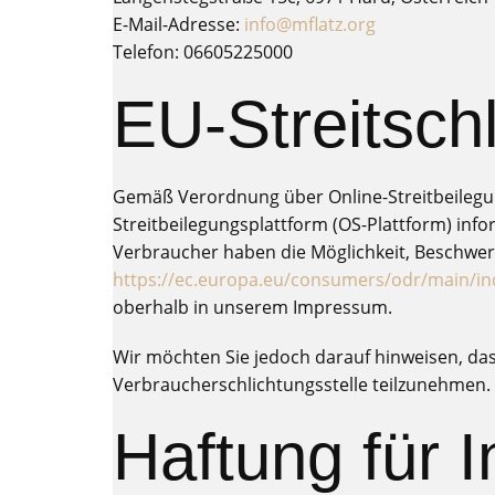
E-Mail-Adresse:
info@mflatz.org
Telefon: 06605225000
EU-Streitsch
Gemäß Verordnung über Online-Streitbeilegu
Streitbeilegungsplattform (OS-Plattform) info
Verbraucher haben die Möglichkeit, Beschwer
https://ec.europa.eu/consumers/odr/main/
oberhalb in unserem Impressum.
Wir möchten Sie jedoch darauf hinweisen, dass 
Verbraucherschlichtungsstelle teilzunehmen.
Haftung für I