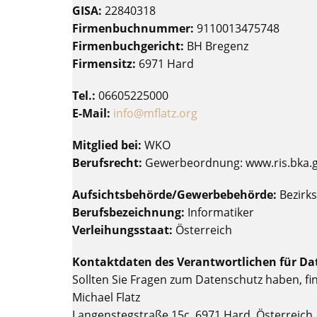
GISA:
22840318
Firmenbuchnummer:
9110013475748
Firmenbuchgericht:
BH Bregenz
Firmensitz:
6971 Hard
Tel.:
06605225000
E-Mail:
info@mflatz.org
Mitglied bei:
WKO
Berufsrecht:
Gewerbeordnung: www.ris.bka.g
Aufsichtsbehörde/Gewerbebehörde:
Bezirk
Berufsbezeichnung:
Informatiker
Verleihungsstaat:
Österreich
Kontaktdaten des Verantwortlichen für Da
Sollten Sie Fragen zum Datenschutz haben, fi
Michael Flatz
Langenstegstraße 15c, 6971 Hard, Österreich