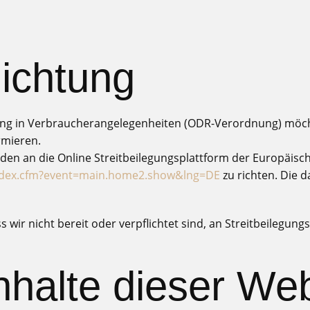
lichtung
ng in Verbraucherangelegenheiten (ODR-Verordnung) möchte
rmieren.
den an die Online Streitbeilegungsplattform der Europäis
index.cfm?event=main.home2.show&lng=DE
zu richten. Die 
wir nicht bereit oder verpflichtet sind, an Streitbeilegung
nhalte dieser We